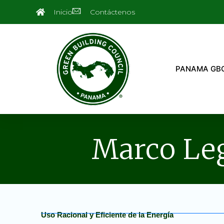
Ir
Inicio
Contáctenos
al
contenido
PANAMA GB
Marco Leg
Uso Racional y Eficiente de la Energía