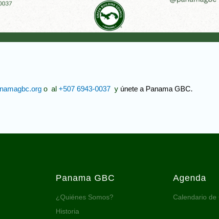
namagbc.org
o al
+507 6943-0037
y
únete a Panama GBC.
Panama GBC
Agenda
¿Quiénes Somos?
Calendario de
Historia