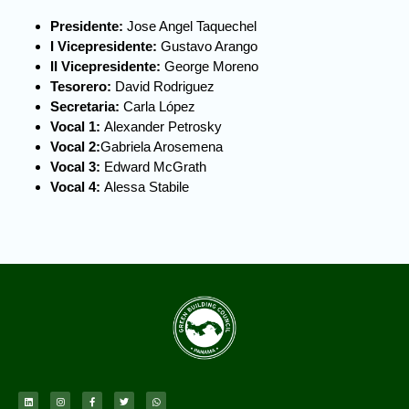
Presidente:
Jose Angel Taquechel
I Vicepresidente:
Gustavo Arango
II Vicepresidente:
George Moreno
Tesorero:
David Rodriguez
Secretaria:
Carla López
Vocal 1:
Alexander Petrosky
Vocal 2:
Gabriela Arosemena
Vocal 3:
Edward McGrath
Vocal 4:
Alessa Stabile
L
I
F
T
W
i
n
a
w
h
n
s
c
i
a
k
t
e
t
t