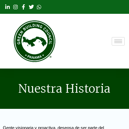
Ir
al
contenido
Nuestra Historia
Gente visionaria y proactiva, deseosa de ser parte del